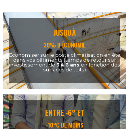
JUSQU'À
30
% D'ÉCONOMIE
Economiser sur le poste climatisation en été
dans vos bâtiments (temps de retour sur
investissement de
3 à 6 ans
en fonction des
surfaces de toits)
ENTRE -6° ET
-10
°C DE MOINS